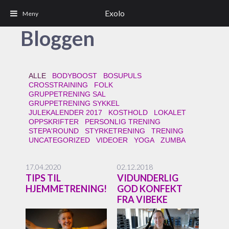
Exolo
Bloggen
ALLE
BODYBOOST
BOSUPULS
CROSSTRAINING
FOLK
GRUPPETRENING SAL
GRUPPETRENING SYKKEL
JULEKALENDER 2017
KOSTHOLD
LOKALET
OPPSKRIFTER
PERSONLIG TRENING
STEPA'ROUND
STYRKETRENING
TRENING
UNCATEGORIZED
VIDEOER
YOGA
ZUMBA
17.04.2020
02.12.2018
TIPS TIL
VIDUNDERLIG
HJEMMETRENING!
GOD KONFEKT
FRA VIBEKE