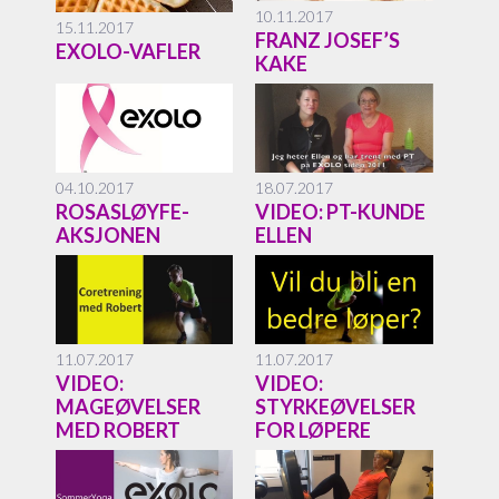
10.11.2017
15.11.2017
FRANZ JOSEF’S
EXOLO-VAFLER
KAKE
04.10.2017
18.07.2017
ROSASLØYFE-
VIDEO: PT-KUNDE
AKSJONEN
ELLEN
11.07.2017
11.07.2017
VIDEO:
VIDEO:
MAGEØVELSER
STYRKEØVELSER
MED ROBERT
FOR LØPERE