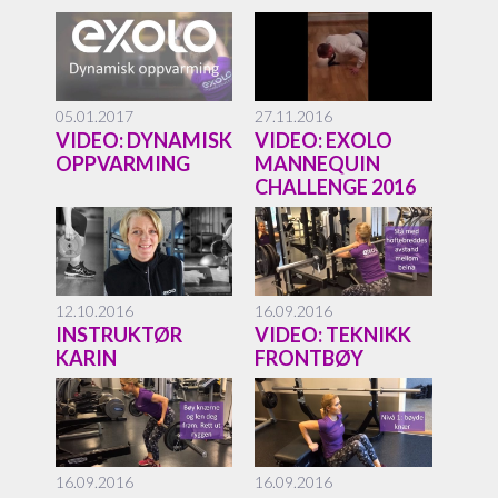
05.01.2017
27.11.2016
VIDEO: DYNAMISK
VIDEO: EXOLO
OPPVARMING
MANNEQUIN
CHALLENGE 2016
12.10.2016
16.09.2016
INSTRUKTØR
VIDEO: TEKNIKK
KARIN
FRONTBØY
16.09.2016
16.09.2016