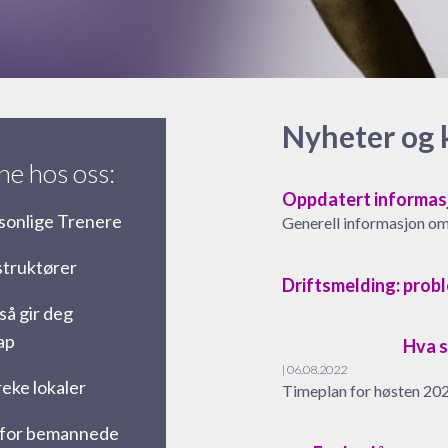
Nyheter og
ne hos oss:
Oppdatert informasj
sonlige Trenere
Generell informasjon om 
struktører
Driftsmelding: prob
å gir deg
ap
Hva s
| 06.08.2022
reke lokaler
Timeplan for høsten 2
nfor bemannede