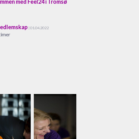
sammen med Feel24 i Tromsø
medlemskap
| 01.04.2022
timer