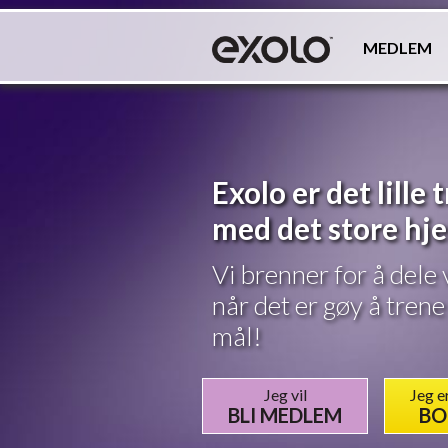
MEDLEM
Exolo er det lille
med det store hj
Vi brenner for å dele
når det er gøy å trene
mål!
Jeg vil
Jeg e
BLI MEDLEM
BO