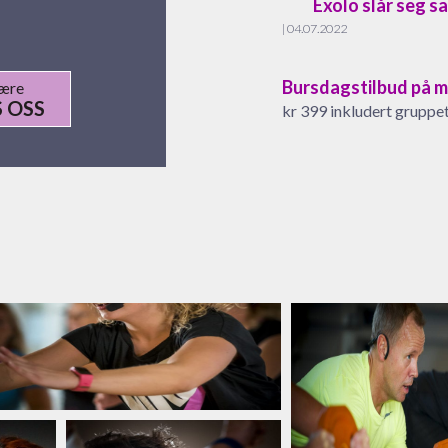
Exolo slår seg 
| 04.07.2022
Bursdagstilbud på 
være
 OSS
kr 399 inkludert gruppe