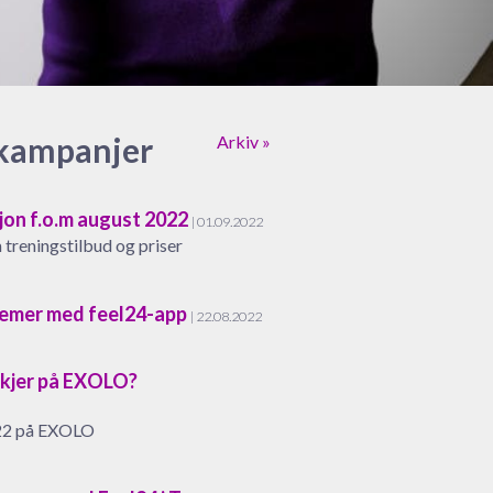
 kampanjer
Arkiv »
on f.o.m august 2022
| 01.09.2022
treningstilbud og priser
lemer med feel24-app
| 22.08.2022
kjer på EXOLO?
022 på EXOLO