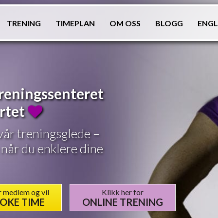
TRENING
TIMEPLAN
OM OSS
BLOGG
ENGL
 treningssenteret
ertet
 vår treningsglede –
 når du enklere dine
r medlem og vil
Klikk her for
OKE TIME
ONLINE TRENING