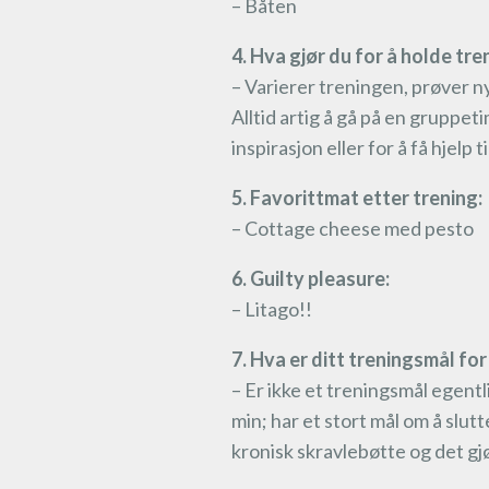
– Båten
4. Hva gjør du for å holde t
– Varierer treningen, prøver n
Alltid artig å gå på en gruppeti
inspirasjon eller for å få hjelp 
5. Favorittmat etter trening:
– Cottage cheese med pesto
6. Guilty pleasure:
– Litago!!
7. Hva er ditt treningsmål fo
– Er ikke et treningsmål egentl
min; har et stort mål om å slutt
kronisk skravlebøtte og det gjør