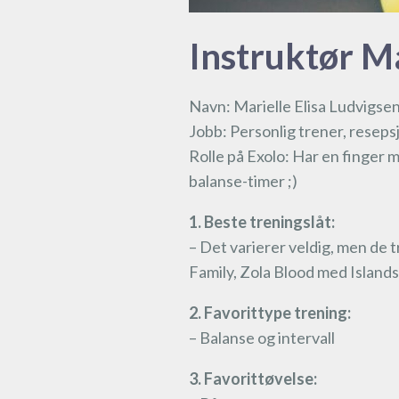
Instruktør Ma
Navn: Marielle Elisa Ludvigse
Jobb: Personlig trener, resep
Rolle på Exolo: Har en finger 
balanse-timer ;)
1. Beste treningslåt:
– Det varierer veldig, men de 
Family, Zola Blood med Islan
2. Favorittype trening:
– Balanse og intervall
3. Favorittøvelse: