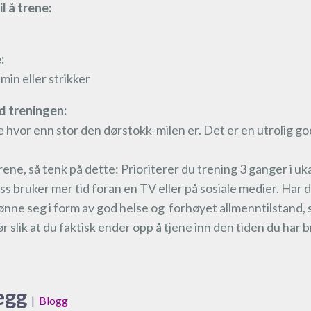
l å trene:
:
min eller strikker
ed treningen:
hvor enn stor den dørstokk-milen er. Det er en utrolig god 
å trene, så tenk på dette: Prioriterer du trening 3 ganger i u
 oss bruker mer tid foran en TV eller på sosiale medier. Har d
lønne seg i form av god helse og forhøyet allmenntilstand, 
ør slik at du faktisk ender opp å tjene inn den tiden du har 
egg
|
Blogg