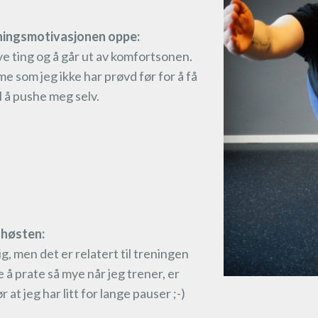
reningsmotivasjonen oppe:
ye ting og å går ut av komfortsonen.
me som jeg ikke har prøvd før for å få
til å pushe meg selv.
r høsten:
ig, men det er relatert til treningen
e å prate så mye når jeg trener, er
 at jeg har litt for lange pauser ;-)