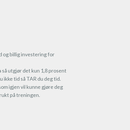
og billig investering for
ka så utgjør det kun 1,8 prosent
u ikke tid så TAR du deg tid.
som igjen vil kunne gjøre deg
brukt på treningen.