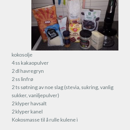
kokosolje
4 ss kakaopulver
2 dl havregryn
2 ss linfrø
2 ts søtning av noe slag (stevia, sukring, vanlig
sukker, vaniljepulver)
2 klyper havsalt
2 klyper kanel
Kokosmasse til å rulle kulene i