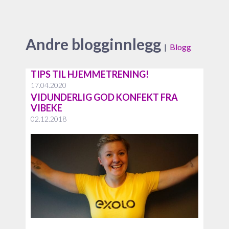
Andre blogginnlegg
|
Blogg
TIPS TIL HJEMMETRENING!
17.04.2020
VIDUNDERLIG GOD KONFEKT FRA
VIBEKE
02.12.2018