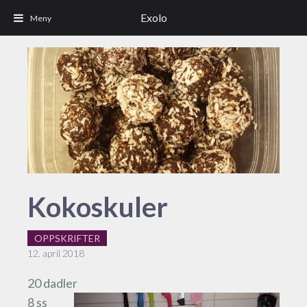
Exolo
Kokoskuler
OPPSKRIFTER
12. april 2018
20 dadler
8 ss