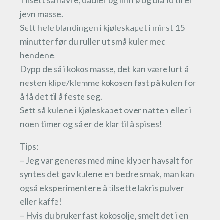
Tilsett så havre, dadler og linfrø og bland til en
jevn masse.
Sett hele blandingen i kjøleskapet i minst 15
minutter før du ruller ut små kuler med
hendene.
Dypp de så i kokos masse, det kan være lurt å
nesten klipe/klemme kokosen fast på kulen for
å få det til å feste seg.
Sett så kulene i kjøleskapet over natten eller i
noen timer og så er de klar til å spises!
Tips:
– Jeg var generøs med mine klyper havsalt for
syntes det gav kulene en bedre smak, man kan
også eksperimentere å tilsette lakris pulver
eller kaffe!
– Hvis du bruker fast kokosolje, smelt det i en