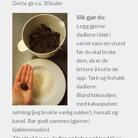
Dette gir ca. 30 kuler
Slik gjør du:
Legg gjerne
dadlene i bløt i
varmt vann en stund
før du skal bruke
dem, da er de
lettere å kutte de
opp. Tørk og finhakk
dadlene.
Bland kokosoljen
med kakaopulver,
søtning (jeg brukte vanlig sukker), havsalt og
kanel. Rør godt sammen (gjerne i
kjøkkenmaskin).