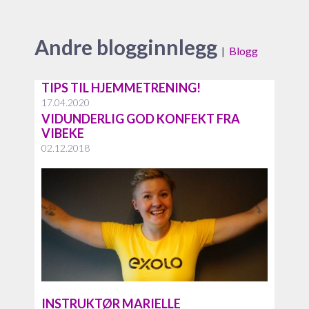
Andre blogginnlegg
|
Blogg
TIPS TIL HJEMMETRENING!
17.04.2020
VIDUNDERLIG GOD KONFEKT FRA
VIBEKE
02.12.2018
INSTRUKTØR MARIELLE