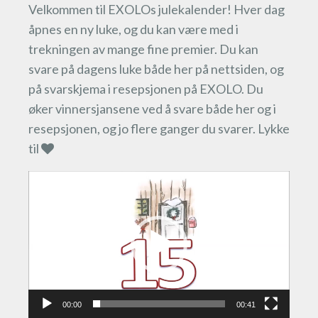
Velkommen til EXOLOs julekalender! Hver dag
åpnes en ny luke, og du kan være med i
trekningen av mange fine premier. Du kan
svare på dagens luke både her på nettsiden, og
på svarskjema i resepsjonen på EXOLO. Du
øker vinnersjansene ved å svare både her og i
resepsjonen, og jo flere ganger du svarer. Lykke
til
Videoavspiller
00:00
00:41