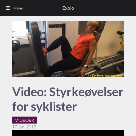
Exolo
Video: Styrkeøvelser
for syklister
VIDEOER
17. juni 2017