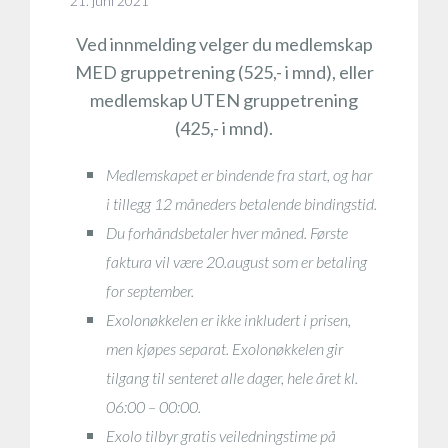
21. juni 2021
Ved innmelding velger du medlemskap
MED gruppetrening (525,- i mnd), eller
medlemskap UTEN gruppetrening
(425,- i mnd).
Medlemskapet er bindende fra start, og har
i tillegg 12 måneders betalende bindingstid.
Du forhåndsbetaler hver måned. Første
faktura vil være 20.august som er betaling
for september.
Exolonøkkelen er ikke inkludert i prisen,
men kjøpes separat. Exolonøkkelen gir
tilgang til senteret alle dager, hele året kl.
06:00 – 00:00.
Exolo tilbyr gratis veiledningstime på