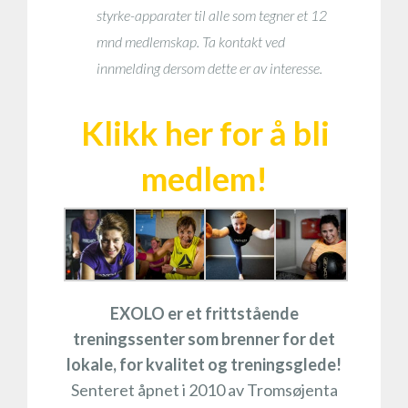
styrke-apparater til alle som tegner et 12
mnd medlemskap. Ta kontakt ved
innmelding dersom dette er av interesse.
Klikk her for å bli
medlem!
EXOLO er et frittstående
treningssenter som brenner for det
lokale, for kvalitet og treningsglede!
Senteret åpnet i 2010 av Tromsøjenta