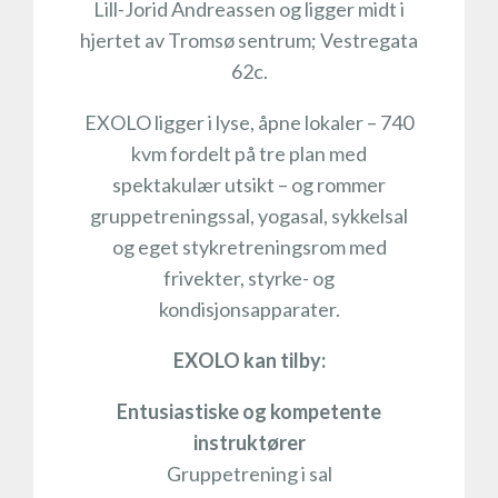
Lill-Jorid Andreassen og ligger midt i
hjertet av Tromsø sentrum; Vestregata
62c.
EXOLO ligger i lyse, åpne lokaler – 740
kvm fordelt på tre plan med
spektakulær utsikt – og rommer
gruppetreningssal, yogasal, sykkelsal
og eget stykretreningsrom med
frivekter, styrke- og
kondisjonsapparater.
EXOLO kan tilby:
Entusiastiske og kompetente
instruktører
Gruppetrening i sal