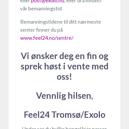
eller
post@exolo.no
, eller dra innom i
vår bemanningstid.
Bemanningstidene til ditt nærmeste
senter finner du på
www.feel24.no/sentre/
Vi ønsker deg en fin og
sprek høst i vente med
oss!
Vennlig hilsen,
Feel24 Tromsø/Exolo
Under ser du hvilke hengelåser passer