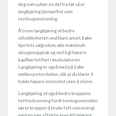
deg som sykler en del fra før så er
langkjøring kjempefint som
restitusjonstrening.
Å trene langkjøring vil bedre
utholdenheten ved blant annet å øke
hjertets salgvolum, øke maksimalt
oksygenopptak og ved å gi høyere
kapillærtetthet i muskulaturen.
Langkjøring er også med på å øke
melkesyreterskelen, slik at du klarer å
holde høyere intensitet uten å stivne.
Langkjøring vil også bedre kroppens
fettforbrenning fordi treningsmetoden
lærer kroppen å bruke fett som energi
med en mer effektiv energifrigjøring.