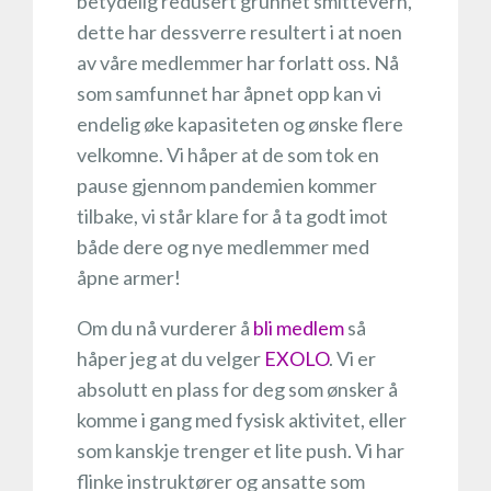
betydelig redusert grunnet smittevern,
dette har dessverre resultert i at noen
av våre medlemmer har forlatt oss. Nå
som samfunnet har åpnet opp kan vi
endelig øke kapasiteten og ønske flere
velkomne. Vi håper at de som tok en
pause gjennom pandemien kommer
tilbake, vi står klare for å ta godt imot
både dere og nye medlemmer med
åpne armer!
Om du nå vurderer å
bli medlem
så
håper jeg at du velger
EXOLO
. Vi er
absolutt en plass for deg som ønsker å
komme i gang med fysisk aktivitet, eller
som kanskje trenger et lite push. Vi har
flinke instruktører og ansatte som