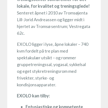
lokale, for kvalitet og treningsglede!
Senteret åpnet i 2010 av Tromsøjenta
Lill-Jorid Andreassen og ligger midt i
hjertet av Tromsø sentrum; Vestregata
62c.
EXOLO ligger i lyse, åpne lokaler – 740
kvm fordelt på tre plan med
spektakulær utsikt – og rommer
gruppetreningssal, yogasal, sykkelsal
og eget stykretreningsrom med
frivekter, styrke- og
kondisjonsapparater.
EXOLO kan tilby:
Entusiastiske og kompetente